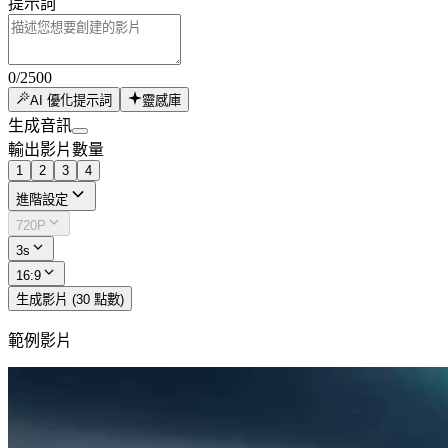
提示詞
0
/
2500
AI 優化提示詞
靈感庫
生成音訊
輸出影片數量
1
2
3
4
進階設定
720P
3s
16:9
生成影片 (30 點數)
範例影片