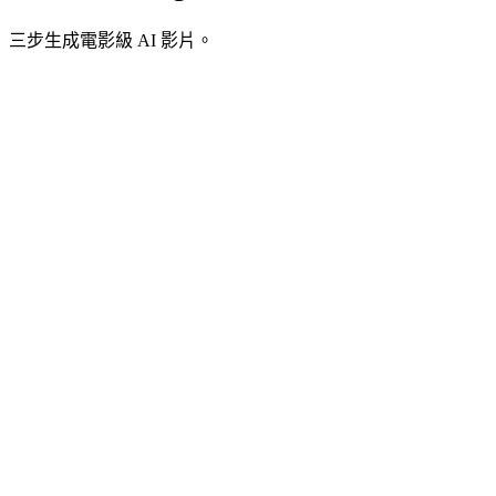
三步生成電影級 AI 影片。
1
描述你的創意
輸入描述場景的文字提示詞，包含鏡頭運動、燈光和氛圍等細
節。或者上傳想要動起來的參考圖片。
2
點擊生成
Kling 3.0 一次性生成包含運動、音訊和特效的影片。AI 處理
一切 — 畫面、聲音和同步。
3
預覽和下載