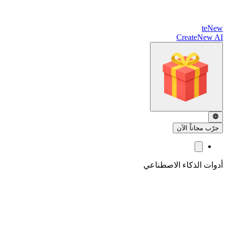
te
New
CreateNew AI
جرّب مجاناً الآن
أدوات الذكاء الاصطناعي