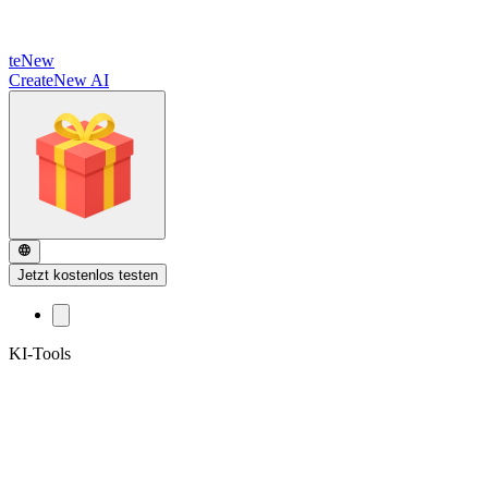
te
New
CreateNew AI
Jetzt kostenlos testen
KI-Tools