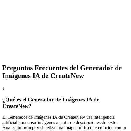
Selecciona tu modelo de IA (Flux, Seedream 4 o Nano Banana) y
ajusta la relación de aspecto. Elige el modo texto-a-imagen o
imagen-a-imagen.
3
Genera y Descarga
Haz clic en generar y obtén resultados sin marca de agua en
segundos. Exporta hasta 4K con todos los derechos comerciales.
Refina ajustando tu prompt o probando diferentes modelos.
Preguntas Frecuentes del Generador de
Imágenes IA de CreateNew
1
¿Qué es el Generador de Imágenes IA de
CreateNew?
El Generador de Imágenes IA de CreateNew usa inteligencia
artificial para crear imágenes a partir de descripciones de texto.
Analiza tu prompt y sintetiza una imagen única que coincide con tu