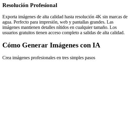
Resolución Profesional
Exporta imágenes de alta calidad hasta resolución 4K sin marcas de
agua. Perfecto para impresión, web y pantallas grandes. Las
imágenes mantienen detalles nítidos en cualquier tamaño. Los
usuarios gratuitos tienen acceso completo a salidas de alta calidad.
Cómo Generar Imágenes con IA
Crea imágenes profesionales en tres simples pasos
1
Escribe Tu Prompt
Describe tu visión en lenguaje natural. Sé específico sobre el sujeto,
el entorno y el estilo. El generador de imágenes IA entiende prompts
conversacionales.
2
Elige Modelo y Configuración