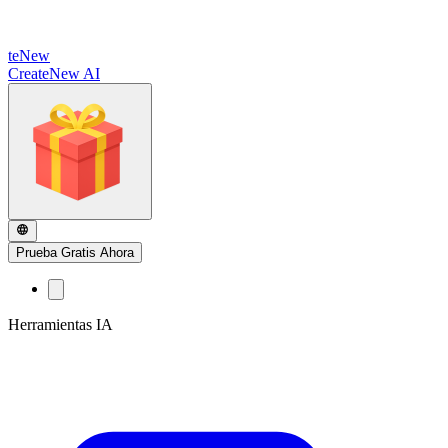
te
New
CreateNew AI
Prueba Gratis Ahora
Herramientas IA