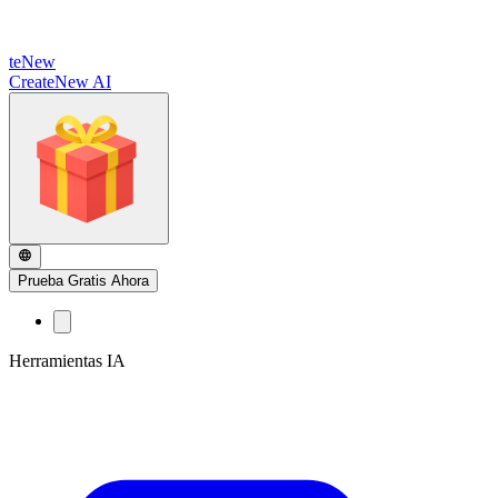
te
New
CreateNew AI
Prueba Gratis Ahora
Herramientas IA