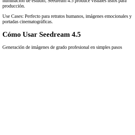
iluminación de estudio, Seedream 4.5 produce visuales listos para
producción.
Use Cases:
Perfecto para retratos humanos, imágenes emocionales y
portadas cinematográficas.
Cómo Usar Seedream 4.5
Generación de imágenes de grado profesional en simples pasos
1
Ingresa Texto o Sube Imagen
Escribe tu prompt de texto o sube imágenes de referencia para
iniciar tu proceso creativo.
2
Selecciona Modelo y Configuración
Selecciona Seedream 4.5 como tu modelo de generación de
imágenes. Ajusta el estilo, iluminación y configuración de realismo
si es necesario.