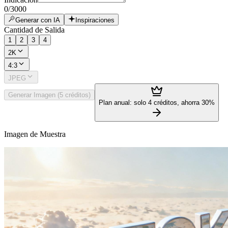
0
/
3000
Generar con IA
Inspiraciones
Cantidad de Salida
1
2
3
4
2K
4:3
JPEG
Generar Imagen (5 créditos)
Plan anual: solo 4 créditos, ahorra 30%
Imagen de Muestra