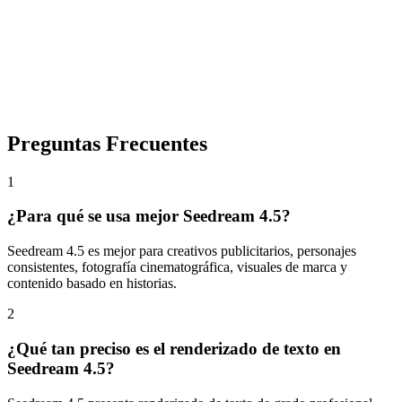
3
Generar
Haz clic en「Generar」y recibe tu imagen IA de alta calidad en
segundos.
Preguntas Frecuentes
1
¿Para qué se usa mejor Seedream 4.5?
Seedream 4.5 es mejor para creativos publicitarios, personajes
consistentes, fotografía cinematográfica, visuales de marca y
contenido basado en historias.
2
¿Qué tan preciso es el renderizado de texto en
Seedream 4.5?