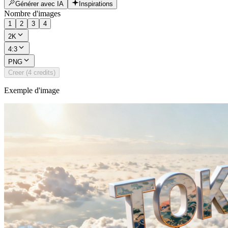
Générer avec IA
Inspirations
Nombre d'images
1
2
3
4
2K
4:3
PNG
Creer (4 credits)
Exemple d'image