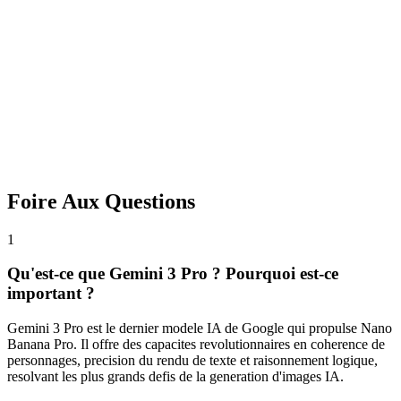
Ajustez le ratio d'aspect, les parametres de qualite et les parametres
avances pour des resultats optimaux.
3
Generez et Telechargez
Propulse par Gemini 3 Pro, les images de qualite production sont
creees en quelques secondes.
Foire Aux Questions
1
Qu'est-ce que Gemini 3 Pro ? Pourquoi est-ce
important ?
Gemini 3 Pro est le dernier modele IA de Google qui propulse Nano
Banana Pro. Il offre des capacites revolutionnaires en coherence de
personnages, precision du rendu de texte et raisonnement logique,
resolvant les plus grands defis de la generation d'images IA.