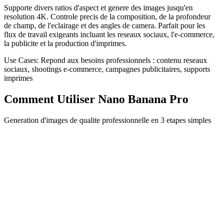
Supporte divers ratios d'aspect et genere des images jusqu'en
resolution 4K. Controle precis de la composition, de la profondeur
de champ, de l'eclairage et des angles de camera. Parfait pour les
flux de travail exigeants incluant les reseaux sociaux, l'e-commerce,
la publicite et la production d'imprimes.
Use Cases:
Repond aux besoins professionnels : contenu reseaux
sociaux, shootings e-commerce, campagnes publicitaires, supports
imprimes
Comment Utiliser Nano Banana Pro
Generation d'images de qualite professionnelle en 3 etapes simples
1
Decrivez votre Vision
Entrez un prompt decrivant en detail l'image souhaitee. Soyez precis
sur les personnages, le texte, le style et la composition.
2
Ajustez les Parametres