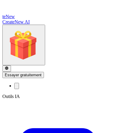
te
New
CreateNew AI
Essayer gratuitement
Outils IA