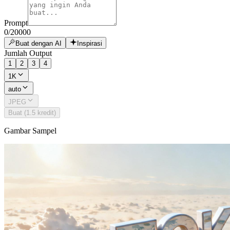
Prompt
0
/
20000
Buat dengan AI
Inspirasi
Jumlah Output
1
2
3
4
1K
auto
JPEG
Buat (1.5 kredit)
Gambar Sampel