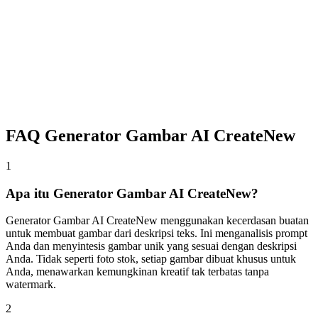
gambar.
3
Generate dan Unduh
Klik generate dan dapatkan hasil tanpa watermark dalam hitungan
detik. Ekspor hingga 4K dengan hak komersial penuh. Sesuaikan
prompt atau coba model berbeda untuk penyempurnaan.
FAQ Generator Gambar AI CreateNew
1
Apa itu Generator Gambar AI CreateNew?
Generator Gambar AI CreateNew menggunakan kecerdasan buatan
untuk membuat gambar dari deskripsi teks. Ini menganalisis prompt
Anda dan menyintesis gambar unik yang sesuai dengan deskripsi
Anda. Tidak seperti foto stok, setiap gambar dibuat khusus untuk
Anda, menawarkan kemungkinan kreatif tak terbatas tanpa
watermark.
2