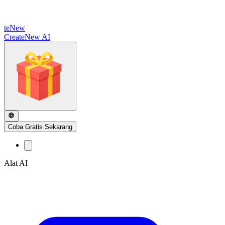
te
New
CreateNew AI
Coba Gratis Sekarang
Alat AI