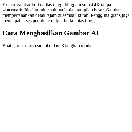
Ekspor gambar berkualitas tinggi hingga resolusi 4K tanpa
watermark. Ideal untuk cetak, web, dan tampilan besar. Gambar
mempertahankan detail tajam di semua ukuran. Pengguna gratis juga
mendapat akses penuh ke output berkualitas tinggi.
Cara Menghasilkan Gambar AI
Buat gambar profesional dalam 3 langkah mudah
1
Tulis Prompt
Deskripsikan visi Anda dalam bahasa natural. Spesifik tentang
subjek, setting, dan gaya. Generator gambar AI memahami prompt
percakapan.
2
Pilih Model & Pengaturan
Pilih model AI (Flux, Seedream 4, atau Nano Banana) dan
sesuaikan rasio aspek. Pilih mode teks ke gambar atau gambar ke