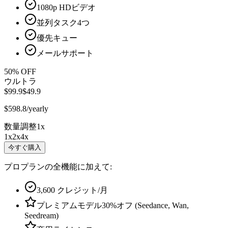
1080
p HDビデオ
並列タスク
4
つ
優先キュー
メールサポート
50
% OFF
ウルトラ
$99.9
$49.9
$598.8/yearly
数量調整
1
x
1
x
2
x
4
x
今すぐ購入
プロプランの全機能に加えて:
3,600
クレジット/月
プレミアムモデル30%オフ (Seedance, Wan,
Seedream)