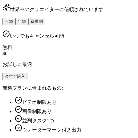
世界中のクリエイターに信頼されています
月額
年額
従量制
いつでもキャンセル可能
無料
$0
お試しに最適
今すぐ購入
無料プランに含まれるもの:
ビデオ制限あり
画像制限あり
並列タスク
1
つ
ウォーターマーク付き出力