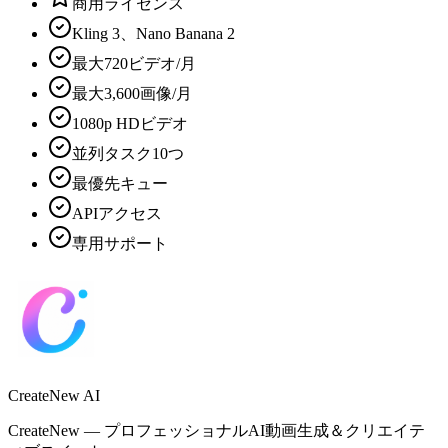
商用ライセンス
Kling
3
、Nano Banana
2
最大
720
ビデオ/月
最大
3,600
画像/月
1080
p HDビデオ
並列タスク
10
つ
最優先キュー
APIアクセス
専用サポート
CreateNew AI
CreateNew — プロフェッショナルAI動画生成＆クリエイテ