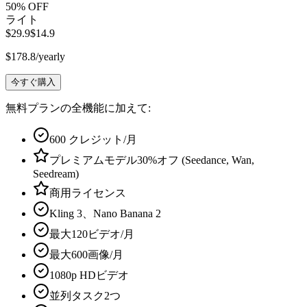
50
% OFF
ライト
$29.9
$14.9
$178.8/yearly
今すぐ購入
無料プランの全機能に加えて:
600
クレジット/月
プレミアムモデル30%オフ (Seedance, Wan,
Seedream)
商用ライセンス
Kling
3
、Nano Banana
2
最大
120
ビデオ/月
最大
600
画像/月
1080
p HDビデオ
並列タスク
2
つ