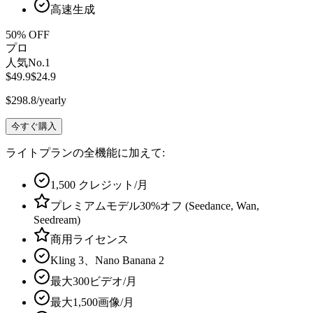
高速生成
50
% OFF
プロ
人気No.1
$49.9
$24.9
$298.8/yearly
今すぐ購入
ライトプランの全機能に加えて:
1,500
クレジット/月
プレミアムモデル30%オフ (Seedance, Wan,
Seedream)
商用ライセンス
Kling
3
、Nano Banana
2
最大
300
ビデオ/月
最大
1,500
画像/月