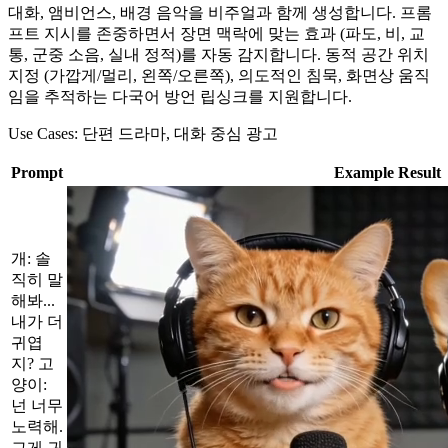
대화, 앰비언스, 배경 음악을 비주얼과 함께 생성합니다. 프롬
프트 지시를 존중하면서 장면 맥락에 맞는 효과 (파도, 비, 교
통, 군중 소음, 실내 정적)를 자동 감지합니다. 동적 공간 위치
지정 (가깝게/멀리, 왼쪽/오른쪽), 의도적인 침묵, 화면상 움직
임을 추적하는 다국어 방언 립싱크를 지원합니다.
Use Cases:
단편 드라마, 대화 중심 광고
Prompt
Example Result
개: 솔
직히 말
해봐...
내가 더
귀엽
지? 고
양이:
넌 너무
노력해.
그게 귀