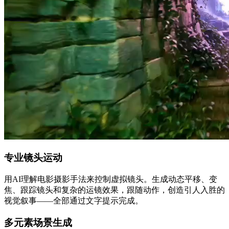
专业镜头运动
用AI理解电影摄影手法来控制虚拟镜头。生成动态平移、变
焦、跟踪镜头和复杂的运镜效果，跟随动作，创造引人入胜的
视觉叙事——全部通过文字提示完成。
多元素场景生成