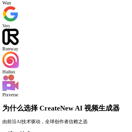
Wan
Veo
Runway
Hailuo
Pixverse
为什么选择 CreateNew AI 视频生成器
由前沿AI技术驱动，全球创作者信赖之选