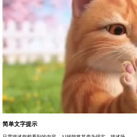
简单文字提示
只需描述您想看到的内容，AI就能将其变为现实。描述场