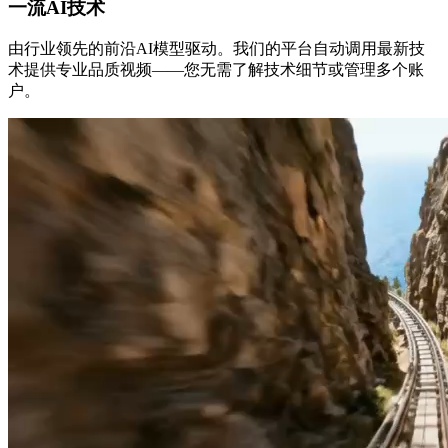
一流AI技术
由行业领先的前沿AI模型驱动。我们的平台自动调用最新技
术提供专业品质视频——您无需了解技术细节或管理多个账
户。