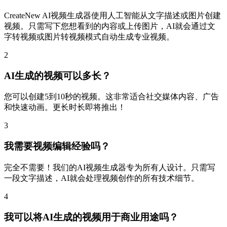
CreateNew AI视频生成器使用人工智能从文字描述或图片创建
视频。只需写下您想看到的内容或上传图片，AI就会通过文
字转视频或图片转视频模式自动生成专业视频。
2
AI生成的视频可以多长？
您可以创建5到10秒的视频。这非常适合社交媒体内容、广告
和快速动画。更长时长即将推出！
3
我需要视频编辑经验吗？
完全不需要！我们的AI视频生成器专为所有人设计。只需写
一段文字描述，AI就会处理视频创作的所有技术细节。
4
我可以将AI生成的视频用于商业用途吗？