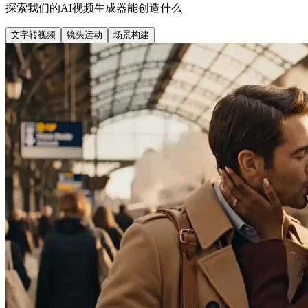
探索我们的AI视频生成器能创造什么
文字转视频
镜头运动
场景构建