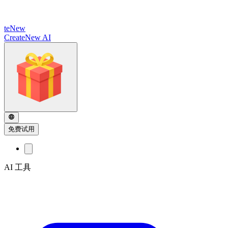
te
New
CreateNew AI
免费试用
AI 工具