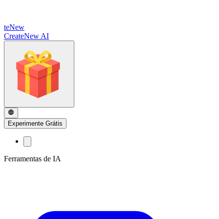
te
New
CreateNew AI
Experimente Grátis
Ferramentas de IA