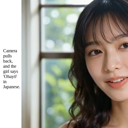
Camera
pulls
back,
and the
girl says
'Ohayō'
in
Japanese.