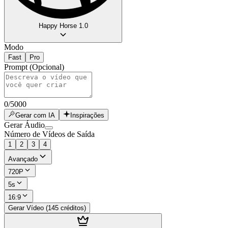
Happy Horse 1.0
Modo
Fast
Pro
Prompt
(Opcional)
0
/
5000
Gerar com IA
Inspirações
Gerar Áudio
Número de Vídeos de Saída
1
2
3
4
Avançado
720P
5s
16:9
Gerar Vídeo (145 créditos)