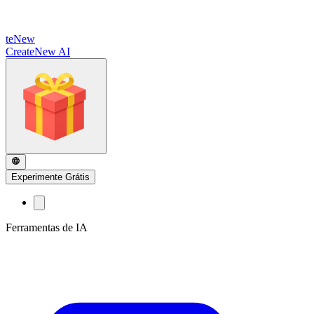
te
New
CreateNew AI
Experimente Grátis
Ferramentas de IA