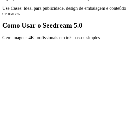
Use Cases:
Ideal para publicidade, design de embalagem e conteúdo
de marca.
Como Usar o Seedream 5.0
Gere imagens 4K profissionais em três passos simples
1
Digite Seu Prompt
Digite seu prompt de texto ou faça upload de imagens de referência
para começar a criar com o Seedream 5.0.
2
Selecione Modelo e Configurações
Escolha o Seedream 5.0 como seu modelo gerador de imagens AI.
Ajuste a resolução, estilo e outras configurações conforme
necessário.
3