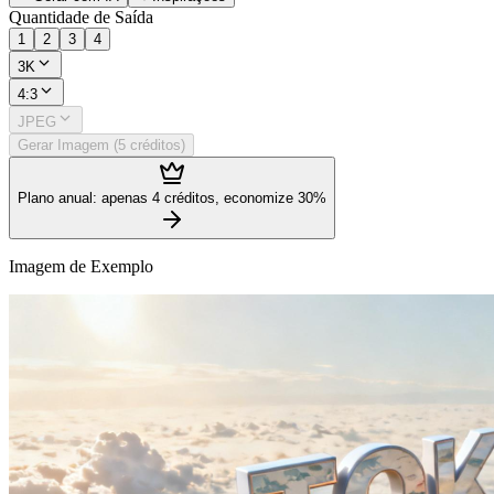
Quantidade de Saída
1
2
3
4
3K
4:3
JPEG
Gerar Imagem (5 créditos)
Plano anual: apenas 4 créditos, economize 30%
Imagem de Exemplo